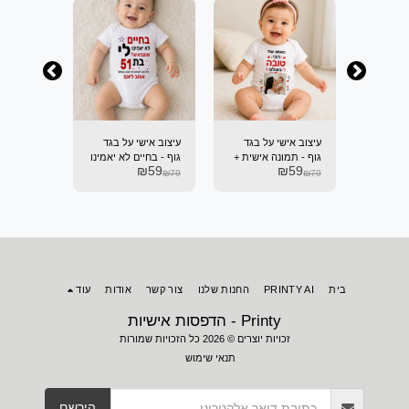
ל בגד
עיצוב אישי על בגד
עיצוב אישי על בגד
עיצוב איש
תנה
גוף - תמונה אישית +
גוף - בחיים לא יאמינו
גוף - אני
₪
59
₪
59
₪
59
כיתוב
לי..
הקטנה.....
₪
79
₪
79
₪
79
בית
PRINTY AI
החנות שלנו
צור קשר
אודות
עוד
Printy - הדפסות אישיות
זכויות יוצרים © 2026 כל הזכויות שמורות
תנאי שימוש
הירשם