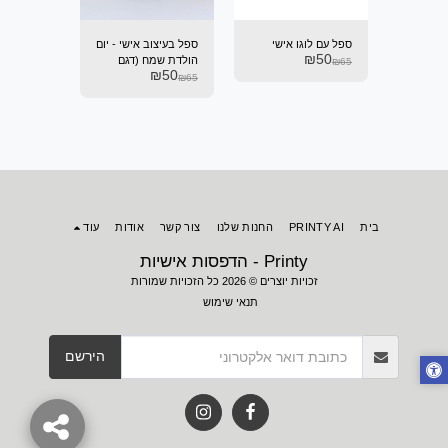
ישי -
ספל עם לוגו אישי
ספל בעיצוב אישי - יום
ספל בעיצו
₪
50
" (דגם
הולדת שמח (דגם
"חופש מוש
₪
65
₪
50
₪
50
350)
476)
₪
65
₪
65
בית
PRINTY AI
החנות שלנו
צור קשר
אודות
עוד
Printy - הדפסות אישיות
זכויות יוצרים © 2026 כל הזכויות שמורות
תנאי שימוש
הירשם