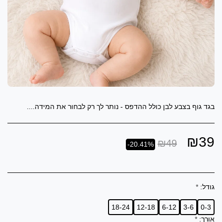
בגד גוף בצבע לבן כולל ההדפס - נותר לך רק לבחור את המידה....
₪
39
₪
49
-20.41%
גודל:
*
18-24
12-18
6-12
3-6
0-3
אורך:
*