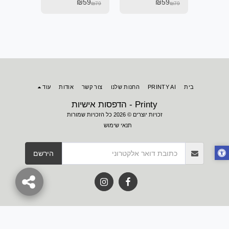
₪
59
₪
59
₪
59
כיתוב
לי..
הקטנה.....
₪
79
₪
79
₪
79
בית
PRINTY AI
החנות שלנו
צור קשר
אודות
עוד
Printy - הדפסות אישיות
זכויות יוצרים © 2026 כל הזכויות שמורות
תנאי שימוש
הירשם